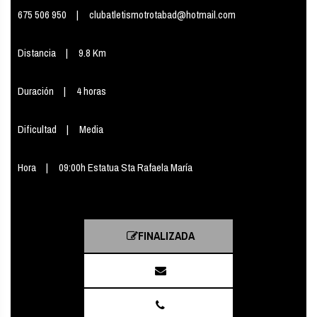
675 506 950
clubatletismotrotabad@hotmail.com
Distancia
9.8 Km
Duración
4 horas
Dificultad
Media
Hora
09:00h Estatua Sta Rafaela María
FINALIZADA